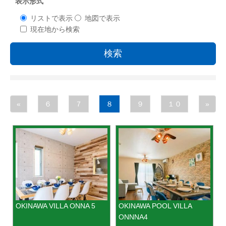
表示形式
リストで表示
地図で表示
現在地から検索
検索
«
６
７
８
９
１０
»
OKINAWA VILLA ONNA 5
OKINAWA POOL VILLA
ONNNA4