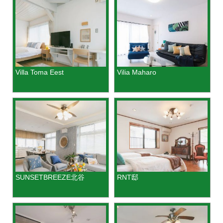
Villa Toma Eest
Vilia Maharo
SUNSETBREEZE北谷
RNT邸