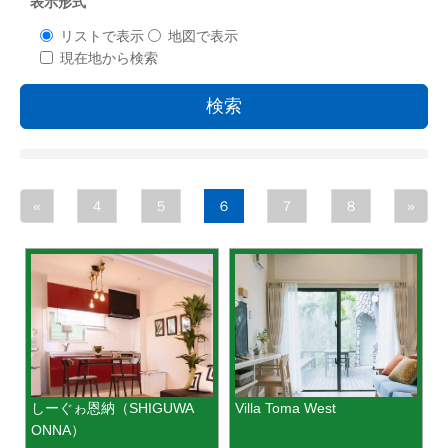
表示形式
リストで表示
地図で表示
現在地から検索
検索
«
４
５
６
７
８
»
しーぐゎ恩納（SHIGUWA
Villa Toma West
ONNA）