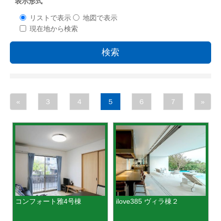
表示形式
リストで表示
地図で表示
現在地から検索
検索
«
３
４
５
６
７
»
コンフォート雅4号棟
ilove385 ヴィラ棟２