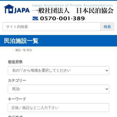
検索
民泊施設一覧
HOME
施設一覧 民泊
都道府県
カテゴリー
キーワード