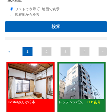
表示形式
リストで表示
地図で表示
現在地から検索
検索
«
１
２
３
４
»
Hostelみんか松本
レジデンス桜久
ＨＰあり