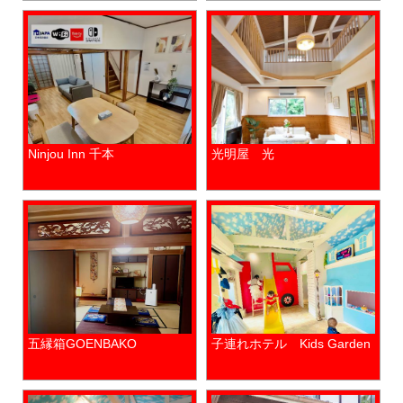
Ninjou Inn 千本
光明屋 光
五縁箱GOENBAKO
子連れホテル Kids Garden