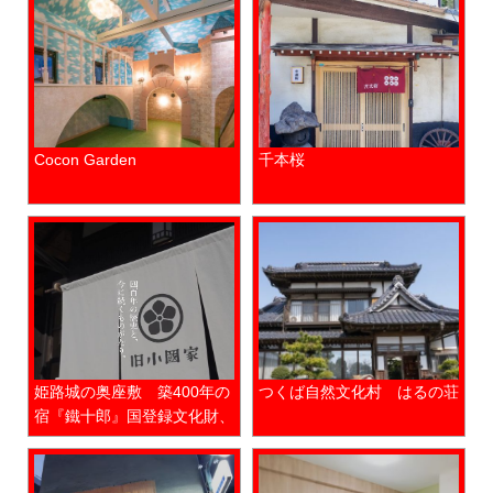
Cocon Garden
千本桜
姫路城の奥座敷 築400年の
つくば自然文化村 はるの荘
宿『鐵十郎』国登録文化財、
景観形成重要建築物