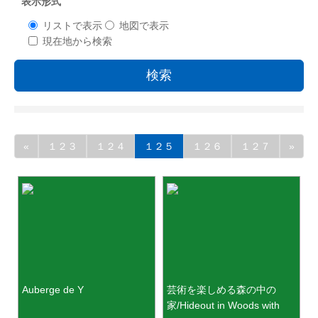
表示形式
リストで表示
地図で表示
現在地から検索
検索
«
１２３
１２４
１２５
１２６
１２７
»
Auberge de Y
芸術を楽しめる森の中の
家/Hideout in Woods with