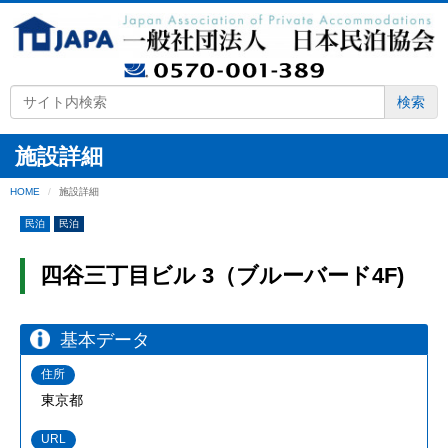
検索
施設詳細
HOME
施設詳細
民泊
民泊
四谷三丁目ビル 3（ブルーバード4F)
基本データ
住所
東京都
URL