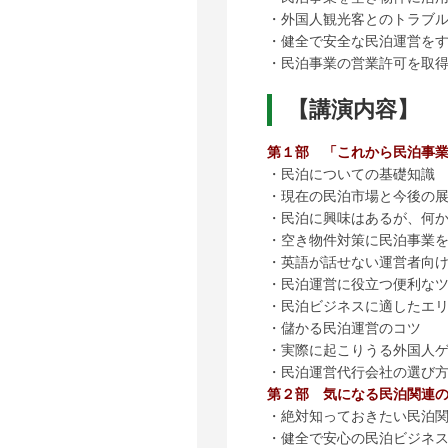
・外国人観光客とのトラブ
・健全で安全な民泊運営を
・民泊事業の営業許可を取
【講演内容】
第１部 「これから民泊事
・民泊についての基礎知識
・現在の民泊市場と今後の
・民泊に興味はあるが、何
・空き物件対策に民泊事業
・英語が話せない運営者向
・民泊運営に役立つ便利な
・民泊ビジネスに適したエ
・儲かる民泊運営のコツ
・実際に起こりうる外国人
・民泊運営代行会社の選び
第２部 気になる民泊関連
・絶対知っておきたい民泊
・健全で安心の民泊ビジネ