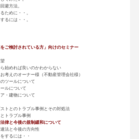
ル回避方法。
するために・・。
得するには・・。
業をご検討されている方」向けのセミナー
展望
から始めれば良いのかわからない
をお考えのオーナー様（不動産管理会社様）
けのツールについて
ツールについて
リア・建物について
ゲストとのトラブル事例とその対処法
方とトラブル事例
の法律と今後の規制緩和について
関連法と今後の方向性
スをするには・・