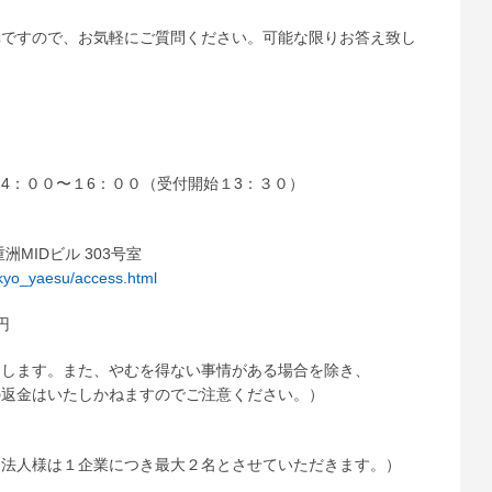
構ですので、お気軽にご質問ください。可能な限りお答え致し
）１4：００〜１6：００（受付開始１3：３０）
重洲MIDビル 303号室
tokyo_yaesu/access.html
円
了します。また、やむを得ない事情がある場合を除き、
の返金はいたしかねますのでご注意ください。）
。法人様は１企業につき最大２名とさせていただきます。）