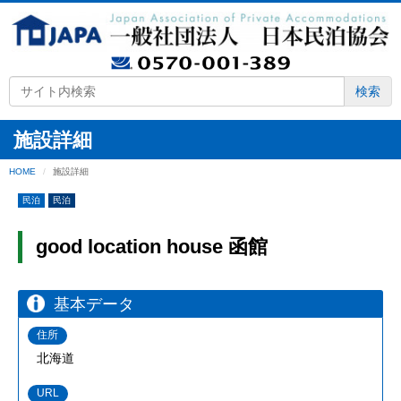
検索
施設詳細
HOME
施設詳細
民泊
民泊
good location house 函館
基本データ
住所
北海道
URL