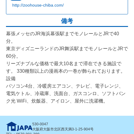
http://zoohouse-chiba.com/
備考
幕張メッセのJR海浜幕張駅までモノレールとJRで40
分。
東京ディズニーランドのJR舞浜駅までモノレールとJRで
60分。
リーズナブルな価格で最大10名まで滞在できる施設で
す。 330種類以上の漫画本の一巻が飾られております。
設備
パソコン4台、冷暖房エアコン、テレビ、電子レンジ、
電気ケトル、冷蔵庫、洗面台、ガスコンロ、ソフトバン
ク光 WiFi、炊飯器、アイロン、屋外に洗濯機。
530-0047
大阪府大阪市北区西天満3-1-25-904号