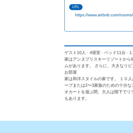
URL
https://www.airbnb.com/room
ゲスト10人 · 4寝室 · ベッド11台 ·
家はアンヌプリスキーリゾートから6
ムがあります。 さらに、大きなリビ
お部屋
家は和洋スタイルの家です。 １０人か
ープまたは2〜3家族のための十分なス
オカートを遊ぶ間、大人は階下で
もあります。