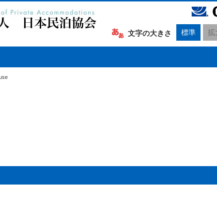
標準
拡
文字の大きさ
use