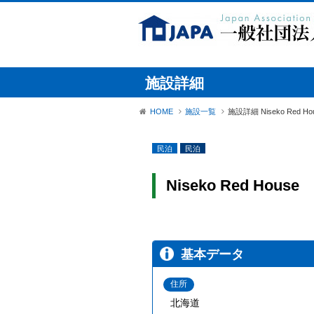
施設詳細
HOME
施設一覧
施設詳細 Niseko Red Ho
民泊
民泊
Niseko Red House
基本データ
住所
北海道