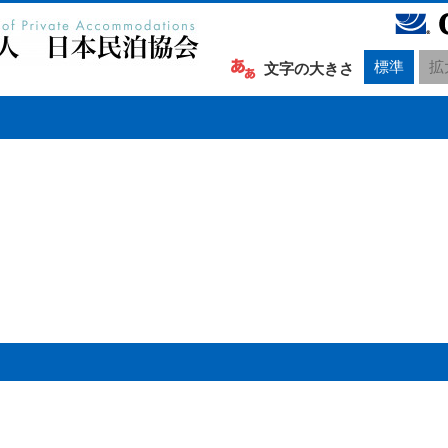
標準
拡
文字の大きさ