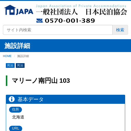
検索
施設詳細
HOME
施設詳細
民泊
民泊
マリーノ南円山 103
基本データ
住所
北海道
URL