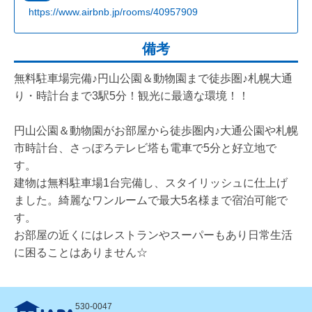
https://www.airbnb.jp/rooms/40957909
備考
無料駐車場完備♪円山公園＆動物園まで徒歩圏♪札幌大通
り・時計台まで3駅5分！観光に最適な環境！！
円山公園＆動物園がお部屋から徒歩圏内♪大通公園や札幌
市時計台、さっぽろテレビ塔も電車で5分と好立地で
す。
建物は無料駐車場1台完備し、スタイリッシュに仕上げ
ました。綺麗なワンルームで最大5名様まで宿泊可能で
す。
お部屋の近くにはレストランやスーパーもあり日常生活
に困ることはありません☆
530-0047