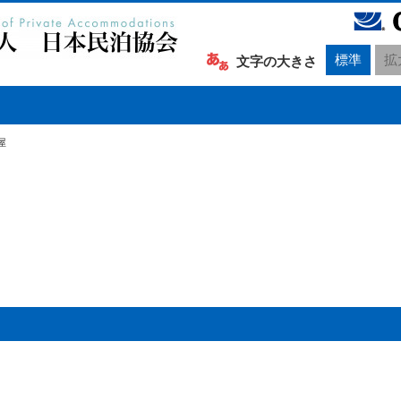
標準
拡
文字の大きさ
屋