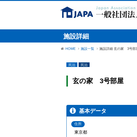
施設詳細
HOME
施設一覧
施設詳細 玄の家 3号部
民泊
民泊
玄の家 3号部屋
基本データ
住所
東京都