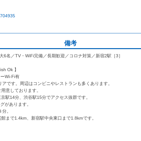
43704935
備考
大6名／TV・WiFi完備／長期歓迎／コロナ対策／新宿2駅［3］
h Ok 】
Wi-Fi有
リアです。周辺はコンビニやレストランも多くあります。
をご用意しております。
東京駅14分、渋谷駅15分でアクセス抜群です。
ングがあります。
８分。
館まで1.4km、新宿駅中央東口まで1.8kmです。