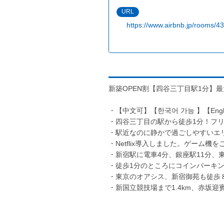
URL
https://www.airbnb.jp/rooms/
新築OPEN割【四谷三丁目駅1分】最
・【中文可】【한국어 가능 】【Englis
・四谷三丁目の駅から徒歩1分！フリー
・駅近なのに静かで過ごしやすいエ
・Netflix導入しました。ゲーム機
・新宿駅に電車4分、銀座駅11分、
・徒歩1分のところにコインパーキ
・東京のオアシス、新宿御苑も徒歩
・新国立競技場まで1.4km、赤坂迎賓