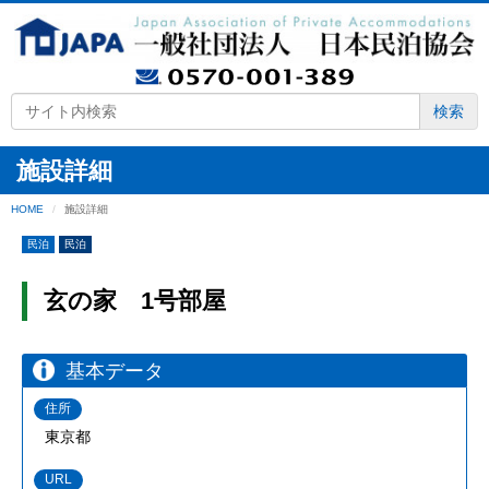
検索
施設詳細
HOME
施設詳細
民泊
民泊
玄の家 1号部屋
基本データ
住所
東京都
URL