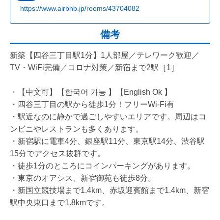
https://www.airbnb.jp/rooms/43704082
備考
新築【四谷三丁目駅1分】1人部屋／テレワーク歓迎／
TV・WiFi完備／コロナ対策／新宿まで2駅［1］
・【中文可】【한국어 가능 】【English Ok 】
・四谷三丁目の駅から徒歩1分！フリーWi-Fi有
・駅近なのに静かで過ごしやすいエリアです。周辺はコ
ンビニやレストランも多くあります。
・新宿駅に電車4分、銀座駅11分、東京駅14分、渋谷駅
15分でアクセス抜群です。
・徒歩1分のところにコインパーキングがあります。
・東京のオアシス、新宿御苑も徒歩8分。
・新国立競技場まで1.4km、赤坂迎賓館まで1.4km、新宿
駅中央東口まで1.8kmです。