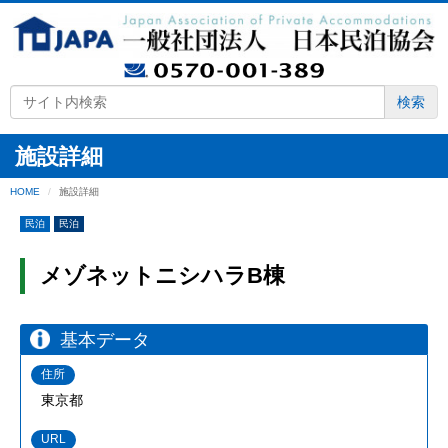
検索
施設詳細
HOME
施設詳細
民泊
民泊
メゾネットニシハラB棟
基本データ
住所
東京都
URL