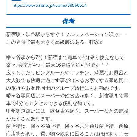
https://www.airbnb.jp/rooms/39568514
備考
新宿駅・渋谷駅からすぐ！フルリノベーション済み！！
この界隈で最も大きく高級感のある一軒家♫
幡ヶ谷駅から7分！新宿まで電車で4分乗り換えなしで
楽々♪寝室が4つ！最大16名様宿泊可能です＾＾
広々としたリビングルームやキッチン、綺麗なお風呂と
大人数でも快適に過ごす事が出来るお家です☆家族同士
の旅行やお友達同士のグループ旅行にもお勧めです。
幡ヶ谷駅周辺はスーパーや飲食店が多く、新宿駅まで電
車で4分でアクセスできる便利な街です。
甲州街道添いには、飲食店や病院、スーパーなどの施設
がたくさんあります。
商店街は、幡ヶ谷商店街、幡ヶ谷六号通り商店街、西原
商店街があり、買い物や飲食に困ることはほぼありませ