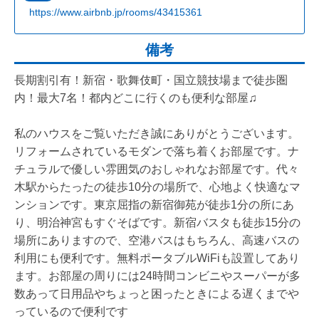
https://www.airbnb.jp/rooms/43415361
備考
長期割引有！新宿・歌舞伎町・国立競技場まで徒歩圏
内！最大7名！都内どこに行くのも便利な部屋♫
私のハウスをご覧いただき誠にありがとうございます。
リフォームされているモダンで落ち着くお部屋です。ナ
チュラルで優しい雰囲気のおしゃれなお部屋です。代々
木駅からたったの徒歩10分の場所で、心地よく快適なマ
ンションです。東京屈指の新宿御苑が徒歩1分の所にあ
り、明治神宮もすぐそばです。新宿バスタも徒歩15分の
場所にありますので、空港バスはもちろん、高速バスの
利用にも便利です。無料ポータブルWiFiも設置してあり
ます。お部屋の周りには24時間コンビニやスーパーが多
数あって日用品やちょっと困ったときによる遅くまでや
っているので便利です