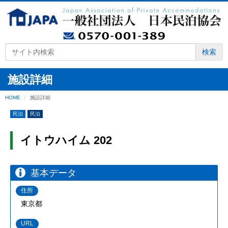
検索
施設詳細
HOME
施設詳細
民泊
民泊
イトウハイム 202
基本データ
住所
東京都
URL