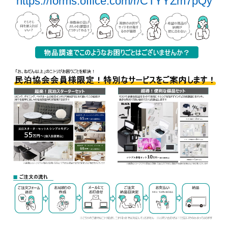
https://forms.office.com/r/
CTYYZm7pQy